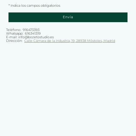
* Indica los campos obligatorios
Envía
Teléfono: 916473393
Whatsapp: 616341319
E-mail: info@bozetostudio.es
Dirección:
Calle Cámara de la Industria, 19, 28938 Móstoles, Madrid
© Copyright. Todos los derechos reservados.
Aviso legal
Política de privacidad
|